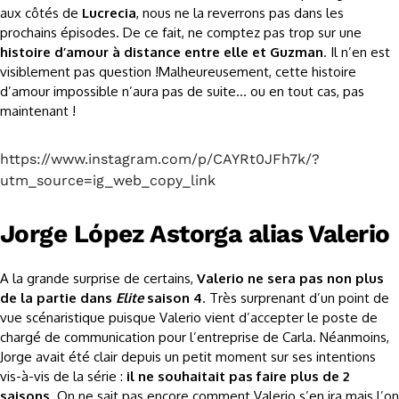
aux côtés de
Lucrecia
, nous ne la reverrons pas dans les
prochains épisodes. De ce fait, ne comptez pas trop sur une
histoire d’amour à distance entre elle et Guzman
. Il n’en est
visiblement pas question !Malheureusement, cette histoire
d’amour impossible n’aura pas de suite… ou en tout cas, pas
maintenant !
https://www.instagram.com/p/CAYRt0JFh7k/?
utm_source=ig_web_copy_link
Jorge López Astorga alias Valerio
A la grande surprise de certains,
Valerio ne sera pas non plus
de la partie dans
Elite
saison 4
. Très surprenant d’un point de
vue scénaristique puisque Valerio vient d’accepter le poste de
chargé de communication pour l’entreprise de Carla. Néanmoins,
Jorge avait été clair depuis un petit moment sur ses intentions
vis-à-vis de la série :
il ne souhaitait pas faire plus de 2
saisons
. On ne sait pas encore comment Valerio s’en ira mais l’on