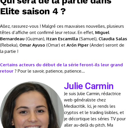
Qui sera de la partie dans
Elite saison 4 ?
Allez, rassurez-vous ! Malgré ces mauvaises nouvelles, plusieurs
têtes d’affiche ont confirmé leur retour. En effet,
Miguel
Bernardeau
(Guzman),
Itzan Escamilla
(Samuel),
Claudia Salas
(Rebeka),
Omar Ayuso
(Omar) et
Arón Piper
(Ander) seront de
la partie !
Certains acteurs du début de la série feront-ils leur grand
retour
? Pour le savoir, patience, patience…
Julie Carmin
Je suis Julie Carmin, rédactrice
web généraliste chez
Mediacritik. Ici, je rends les
cryptos et le trading lisibles, et
je décortique les séries TV pour
aller au‑delà du pitch. Ma