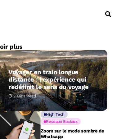
oir plus
Voyager en train longue
distance : l’expérience qui
redéfinit le sens du voyage
2 Mins Read
High Tech
Réseaux Sociaux
Zoom sur le mode sombre de
Whatsapp