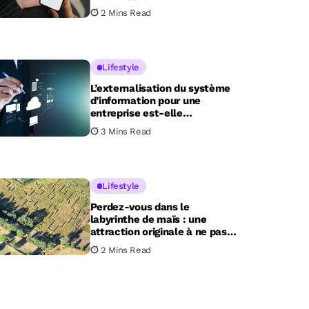
2 Mins Read
Lifestyle
L’externalisation du système
d’information pour une
entreprise est-elle
indispensable ?
3 Mins Read
Lifestyle
Perdez-vous dans le
labyrinthe de maïs : une
attraction originale à ne pas
manquer dans cette ferme de
2 Mins Read
Haute-Loire !