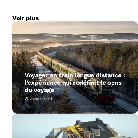
Voir plus
Voyager en train longue distance :
l’expérience qui redéfinit le sens
du voyage
2 Mins Read