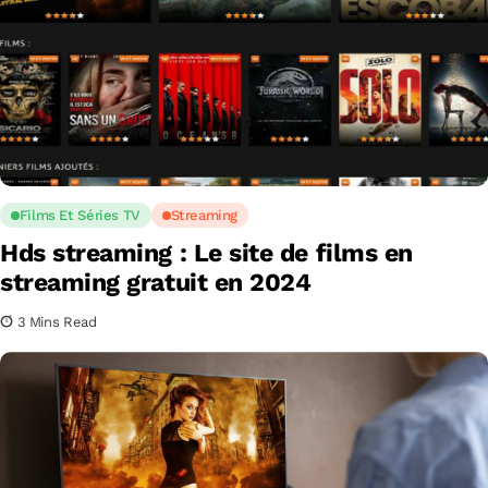
Films Et Séries TV
Streaming
Hds streaming : Le site de films en
streaming gratuit en 2024
3 Mins Read