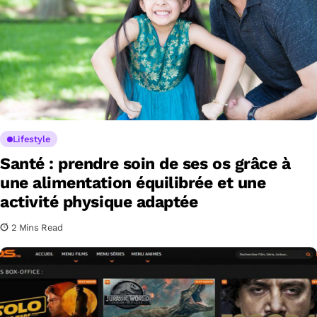
Lifestyle
Santé : prendre soin de ses os grâce à
une alimentation équilibrée et une
activité physique adaptée
2 Mins Read