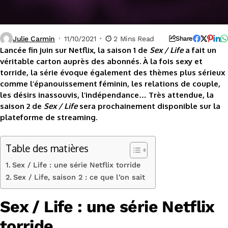
Julie Carmin
11/10/2021
2 Mins Read
Share
Lancée fin juin sur Netflix, la saison 1 de
Sex / Life
a fait un
véritable carton auprès des abonnés. À la fois sexy et
torride, la série évoque également des thèmes plus sérieux
comme l’épanouissement féminin, les relations de couple,
les désirs inassouvis, l’indépendance… Très attendue, la
saison 2 de
Sex / Life
sera prochainement disponible sur la
plateforme de streaming.
Table des matières
Sex / Life : une série Netflix torride
Sex / Life, saison 2 : ce que l’on sait
Sex / Life : une série Netflix
torride