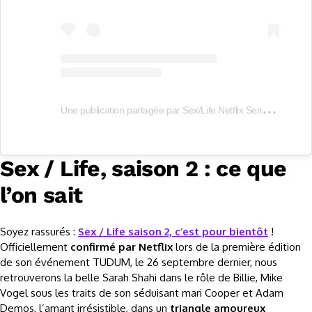
U
ne publication partagée par Sex/Life Netflix Series (@sexlifenettflix)
Sex / Life, saison 2 : ce que
l’on sait
Soyez rassurés :
Sex / Life saison 2, c’est pour bientôt
!
Officiellement
confirmé par Netflix
lors de la première édition
de son événement TUDUM, le 26 septembre dernier, nous
retrouverons la belle Sarah Shahi dans le rôle de Billie, Mike
Vogel sous les traits de son séduisant mari Cooper et Adam
Demos, l’amant irrésistible, dans un
triangle amoureux