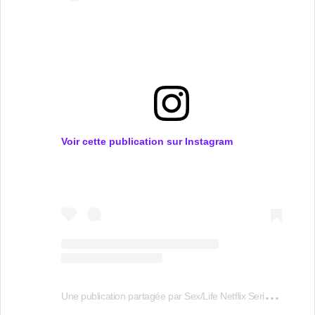
Voir cette publication sur
Instagram
U
ne publication partagée par Sex/Life Netflix Series (@sexlifenettflix)