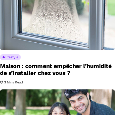
Lifestyle
Maison : comment empêcher l’humidité
de s’installer chez vous ?
3 Mins Read