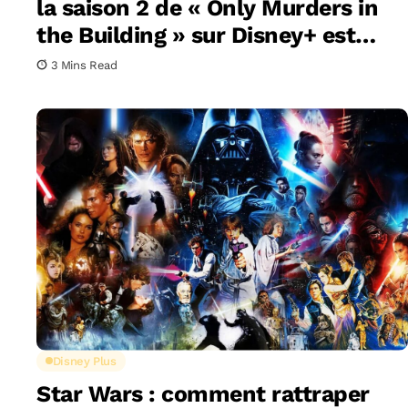
la saison 2 de « Only Murders in
the Building » sur Disney+ est
enfin connue !
3 Mins Read
Disney Plus
Star Wars : comment rattraper