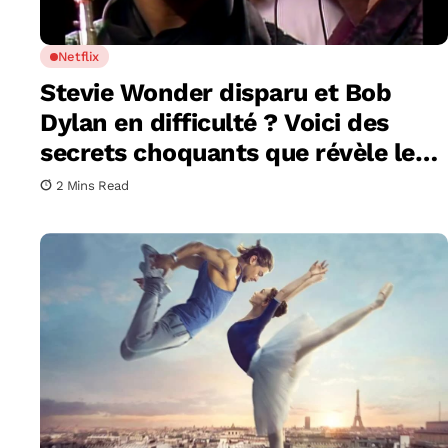
Netflix
Stevie Wonder disparu et Bob
Dylan en difficulté ? Voici des
secrets choquants que révèle le
documentaire Netflix sur ‘We are
2 Mins Read
the World’ !