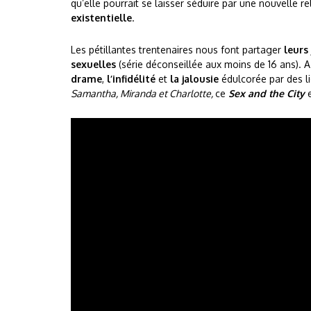
qu’elle pourrait se laisser séduire par une nouvelle 
existentielle
.
Les pétillantes trentenaires nous font partager
leurs
sexuelles
(série déconseillée aux moins de 16 ans). A
drame
,
l’infidélité
et
la jalousie
édulcorée par des li
Samantha, Miranda et Charlotte,
ce
Sex and the City
e