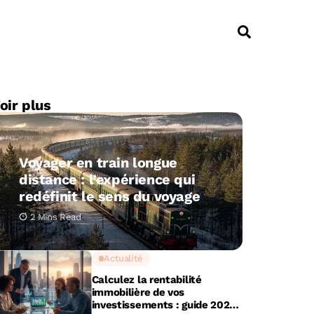
oir plus
Voyager en train longue
distance : l’expérience qui
redéfinit le sens du voyage
2 Mins Read
Actualité
Calculez la rentabilité
immobilière de vos
investissements : guide 2025