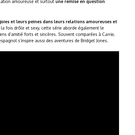
relation amoureuse et surtout
une remise en question
 joies et leurs peines dans leurs relations amoureuses et
 la fois drôle et sexy, cette série aborde également le
ens d’amitié forts et sincères. Souvent comparées à C
arrie,
spagnol s’inspire aussi des aventures de Bridget Jones.