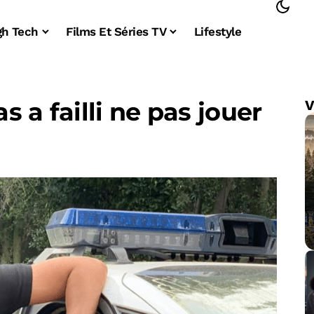
gh Tech
Films Et Séries TV
Lifestyle
as a failli ne pas jouer
V