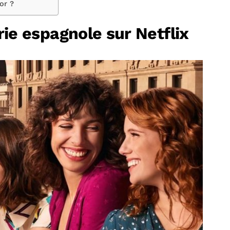
or ?
érie espagnole sur Netflix