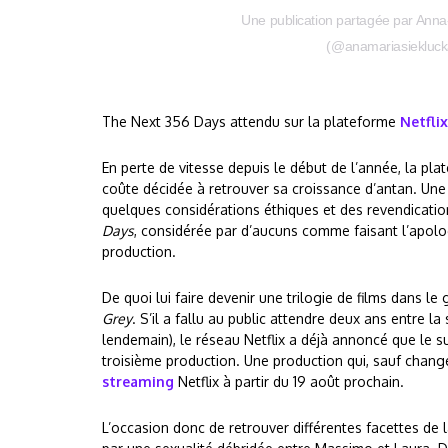
Une publication partagée par Anna
(@anamariasiekluck
The Next 356 Days attendu sur la plateforme
Netflix
En perte de vitesse depuis le début de l’année, la p
coûte décidée à retrouver sa croissance d’antan. Une 
quelques considérations éthiques et des revendicatio
Days
, considérée par d’aucuns comme faisant l’apolog
production.
De quoi lui faire devenir une trilogie de films dans le
Grey
. S’il a fallu au public attendre deux ans entre la 
lendemain), le réseau Netflix a déjà annoncé que le s
troisième production. Une production qui, sauf chang
streaming
Netflix à partir du 19 août prochain.
L’occasion donc de retrouver différentes facettes d