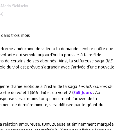
-Maria Sieklucka
a)
dans trois mois
lateforme américaine de vidéo à la demande semble coûte que
volonté qui semble aujourd’hui la pousser à faire fi de
ns de certains de ses abonnés. Ainsi, la sulfureuse saga
365
ie du viol est prévue s’agrandir avec l’arrivée d’une nouvelle
 genre drame érotique à l’instar de la saga
Les 50 nuances de
sortie du volet 1 (365 dni) et du volet 2 (
365 Jours
: Au
uspense serait moins long concernant l’arrivée de la
ement de dernière minute, sera diffusée par le géant du
e la relation amoureuse, tumultueuse et éminemment marquée