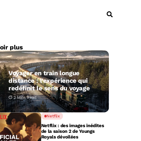
oir plus
Voyager en train longue
distance : l’expérience qui
redéfinit le sens du voyage
2 Mins Read
Netflix
Netflix : des images inédites
de la saison 2 de Youngs
Royals dévoilées