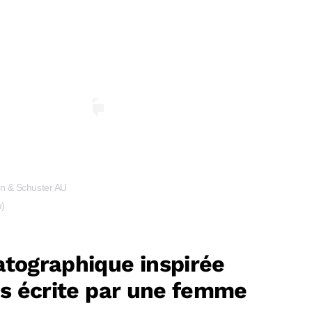
on & Schuster AU
u)
tographique inspirée
ns écrite par une femme