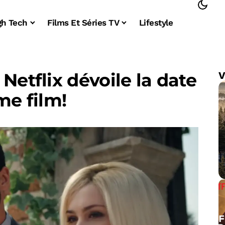
gh Tech
Films Et Séries TV
Lifestyle
Netflix dévoile la date
V
me film!