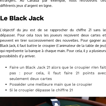
étrangers. Au Canada par exemple, nous retrouvons ces
différents jeux d’argent en ligne.
Le Black Jack
L’objectif du jeu est de se rapprocher du chiffre 21 sans le
dépasser. Pour cela tous les joueurs reçoivent deux cartes et
peuvent en tirer successivement des nouvelles. Pour gagner au
Black Jack, il faut battre le croupier (l’animateur de la table de jeu)
qui représente la banque à chaque main. Pour cela, il y a plusieurs
possibilités d’y arriver.
Faire un Black Jack 21 alors que le croupier n’en fait
pas : pour cela, il faut faire 21 points avec
seulement deux cartes
Posséder une meilleure main que le croupier
Si le croupier dépasse le chiffre 21