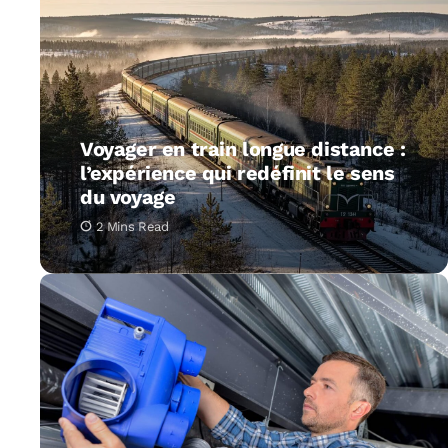
Voyager en train longue distance :
l’expérience qui redéfinit le sens
du voyage
2 Mins Read