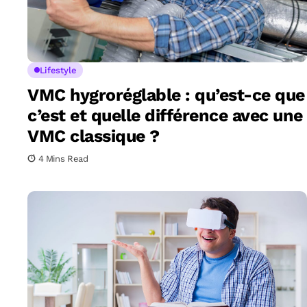
Lifestyle
VMC hygroréglable : qu’est-ce que
c’est et quelle différence avec une
VMC classique ?
4 Mins Read