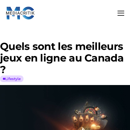
Quels sont les meilleurs
jeux en ligne au Canada
?
Lifestyle