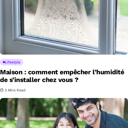
Lifestyle
Maison : comment empêcher l’humidité
de s’installer chez vous ?
3 Mins Read