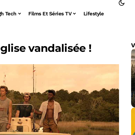
gh Tech
Films Et Séries TV
Lifestyle
glise vandalisée !
V