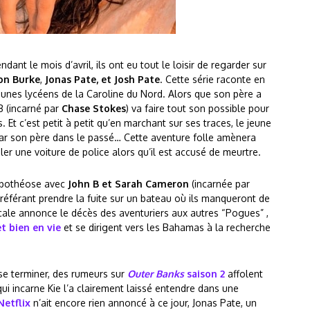
dant le mois d’avril, ils ont eu tout le loisir de regarder sur
on Burke
,
Jonas Pate, et Josh Pate
. Cette série raconte en
eunes lycéens de la Caroline du Nord. Alors que son père a
B (incarné par
Chase Stokes
) va faire tout son possible pour
. Et c’est petit à petit qu’en marchant sur ses traces, le jeune
ar son père dans le passé… Cette aventure folle amènera
oler une voiture de police alors qu’il est accusé de meurtre.
apothéose avec
John B et Sarah Cameron
(incarnée par
 préférant prendre la fuite sur un bateau où ils manqueront de
cale annonce le décès des aventuriers aux autres “Pogues” ,
t bien en vie
et se dirigent vers les Bahamas à la recherche
 se terminer, des rumeurs sur
Outer Banks
saison 2
affolent
ui incarne Kie l’a clairement laissé entendre dans une
Netflix
n’ait encore rien annoncé à ce jour, Jonas Pate, un