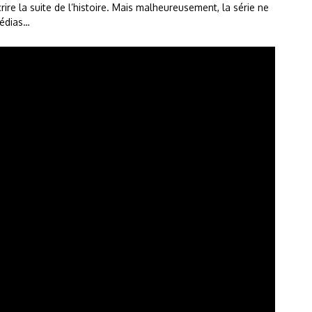
ire la suite de l’histoire. Mais malheureusement, la série ne
médias…