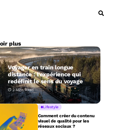
oir plus
Voyager en train longue
distance : l’expérience qui
redéfinit le sens du voyage
2 Mins Read
Lifestyle
Comment créer du contenu
visuel de qualité pour les
réseaux sociaux ?