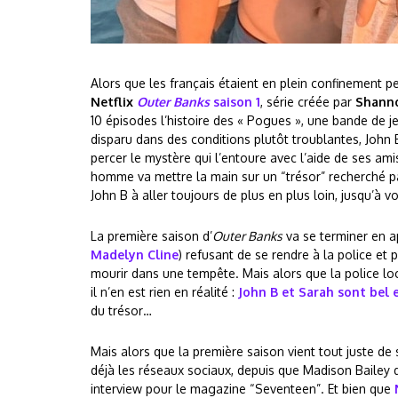
Alors que les français étaient en plein confinement pen
Netflix
Outer Banks
saison 1
, série créée par
Shann
10 épisodes l’histoire des « Pogues », une bande de j
disparu dans des conditions plutôt troublantes, John 
percer le mystère qui l’entoure avec l’aide de ses amis
homme va mettre la main sur un “trésor” recherché p
John B à aller toujours de plus en plus loin, jusqu’à v
La première saison d’
Outer Banks
va se terminer en 
Madelyn Cline
) refusant de se rendre à la police et
mourir dans une tempête. Mais alors que la police lo
il n’en est rien en réalité :
John B et Sarah sont bel e
du trésor…
Mais alors que la première saison vient tout juste de
déjà les réseaux sociaux, depuis que Madison Bailey q
interview pour le magazine “Seventeen”. Et bien que